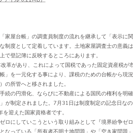
「家屋台帳」の調査員制度の流れを継承して「表示に関
な制度として定着しています。土地家屋調査士の意義
上で登記簿に反映するところにあります。
本改革があり、これによって国税であった固定資産税が
帳」を一元化する事により、課税のための台帳から現
）の所管へと移されました。
手続の円滑化、ならびに不動産による国民の権利を明確
法」が制定されました。7月31日は制度制定の記念日な
周年を迎えた国家資格者です。
ロにしていこうという取り組みとして『境界紛争ゼロ宣
となっている「所有者不明土地問題」や「空き家問題」