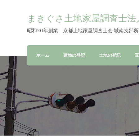
まきぐさ土地家屋調査士法
昭和30年創業 京都土地家屋調査士会 城南支部所
ホーム
建物の登記
土地の登記
豆